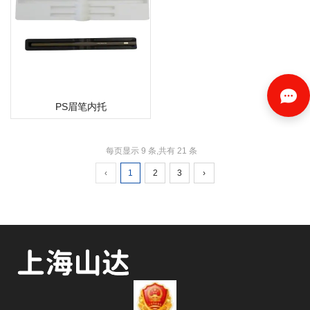
PS眉笔内托
每页显示 9 条,共有 21 条
‹
1
2
3
›